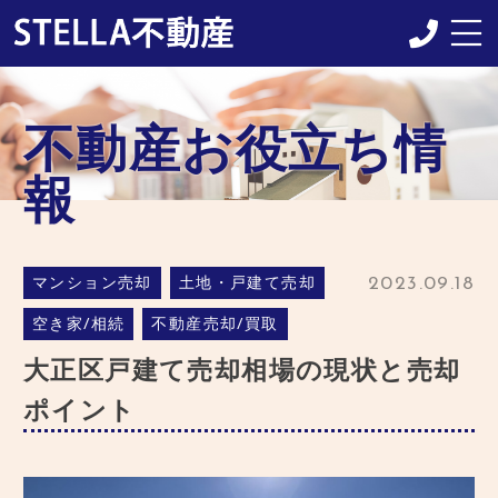
当店について
不動産お役立ち情
業務内容
報
仲介売却の流れ
よくある質問
2023.09.18
マンション売却
土地・戸建て売却
不動産お役立ち情報
空き家/相続
不動産売却/買取
施工事例
大正区戸建て売却相場の現状と売却
購入はこちらへ
ポイント
お問い合わせ
アクセス