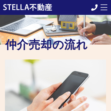
当店について
業務内容
仲介売却の流れ
仲介売却の流れ
よくある質問
不動産お役立ち情報
施工事例
購入はこちらへ
お問い合わせ
アクセス