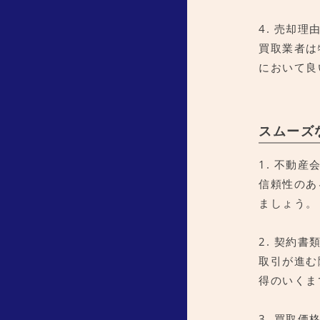
4. 売却理
買取業者は
において良
スムーズ
1. 不動
信頼性のあ
ましょう。
2. 契約書
取引が進む
得のいくま
3. 買取価