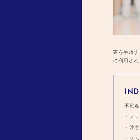
家を手放す
に利用され
IND
不動産
メリ
注意
スム