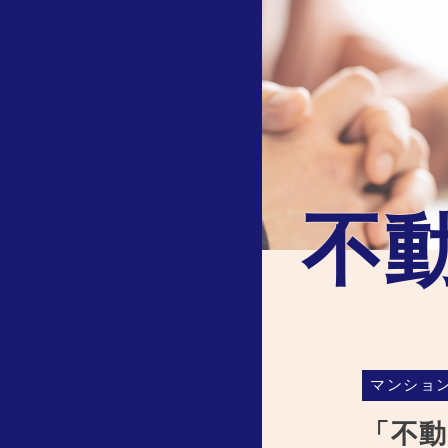
不
マンショ
「不動