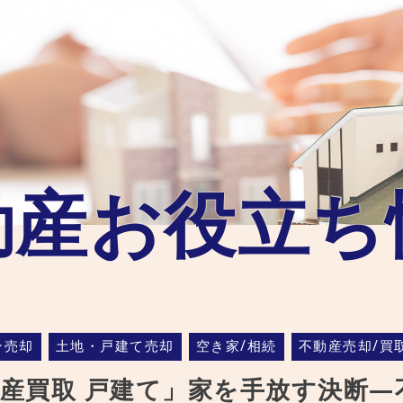
動産お役立ち
ン売却
土地・戸建て売却
空き家/相続
不動産売却/買
産買取 戸建て」家を手放す決断―