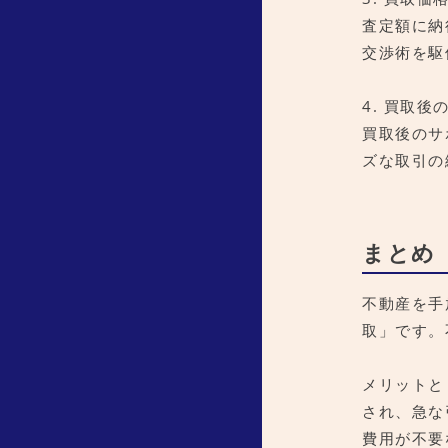
査定額に納
交渉術を駆
4. 買取
買取後のサ
ズな取引の
まとめ
不動産を手
取」です。
メリットと
され、急な
費用が不要